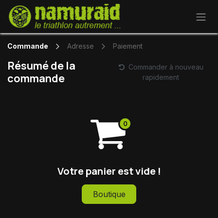
Se rendre au contenu
Commande
Adresse
Paiement
Résumé de la
Commander à nouveau
commande
rapidement
Votre panier est vide !
Boutique